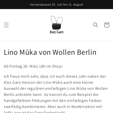
Direkt
Versandpause 25. Juli bis 11. August
zum
Inhalt
Warenko
K
Lino Mūka von Wollen Berlin
a
Ab Freitag 28. März 18h im Shop!
t
Ich freue mich sehr, dass ich euch dieses Jahr neben der
e
Kiez Garn Version der Lino Mūka auch eine kleine
Auswahl der regulären einfarbigen Lino Mūka von Wollen
g
Berlin anbieten kann. So kannst du zum Beispiel die
o
handgefärbten Färbungen mit den einfarbigen Farben
zweifädig kombinieren. Aber auch in Kombination mit
r
Soft Lace ist das Garn fantastisch!