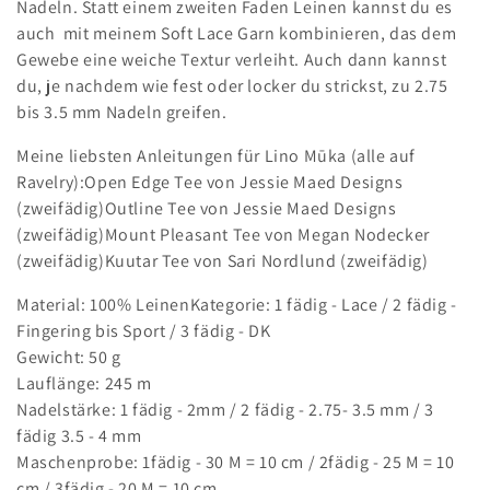
Nadeln. Statt einem zweiten Faden Leinen kannst du es
auch mit meinem Soft Lace Garn kombinieren, das dem
Gewebe eine weiche Textur verleiht. Auch dann kannst
du, je nachdem wie fest oder locker du strickst, zu 2.75
bis 3.5 mm Nadeln greifen.
Meine liebsten Anleitungen für Lino Mūka (alle auf
Ravelry):Open Edge Tee von Jessie Maed Designs
(zweifädig)Outline Tee von Jessie Maed Designs
(zweifädig)Mount Pleasant Tee von Megan Nodecker
(zweifädig)Kuutar Tee von Sari Nordlund (zweifädig)
Material: 100% LeinenKategorie: 1 fädig - Lace / 2 fädig -
Fingering bis Sport / 3 fädig - DK
Gewicht: 50 g
Lauflänge: 245 m
Nadelstärke: 1 fädig - 2mm / 2 fädig - 2.75- 3.5 mm / 3
fädig 3.5 - 4 mm
Maschenprobe: 1fädig - 30 M = 10 cm / 2fädig - 25 M = 10
cm / 3fädig - 20 M = 10 cm