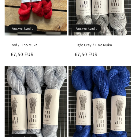
Ausverkauft
Ausverkauft
Red / Lino Mūka
Light Grey / Lino Mūka
Normaler
€7,50 EUR
Normaler
€7,50 EUR
Preis
Preis