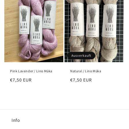
Ausverkauft
Pink Lavender / Lino Mūka
Natural / Lino Mūka
Normaler
€7,50 EUR
Normaler
€7,50 EUR
Preis
Preis
Info