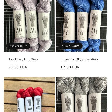
Ausverkauft
Ausverkauft
Pale Lilac / Lino Mūka
Lithuanian Sky / Lino Mūka
Normaler
€7,50 EUR
Normaler
€7,50 EUR
Preis
Preis