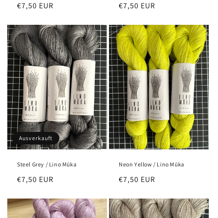
Normaler
€7,50 EUR
Normaler
€7,50 EUR
Preis
Preis
Ausverkauft
Steel Grey / Lino Mūka
Neon Yellow / Lino Mūka
Normaler
€7,50 EUR
Normaler
€7,50 EUR
Preis
Preis