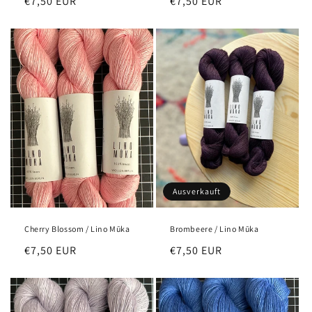
Normaler
€7,50 EUR
Normaler
€7,50 EUR
Preis
Preis
Ausverkauft
Cherry Blossom / Lino Mūka
Brombeere / Lino Mūka
Normaler
€7,50 EUR
Normaler
€7,50 EUR
Preis
Preis