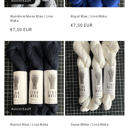
Ausverkauft
Wunderschönes Blau / Lino
Royal Blue / Lino Mūka
Mūka
Normaler
€7,50 EUR
Normaler
€7,50 EUR
Preis
Preis
Ausverkauft
Marine Blue / Lino Mūka
Snow White / Lino Mūka