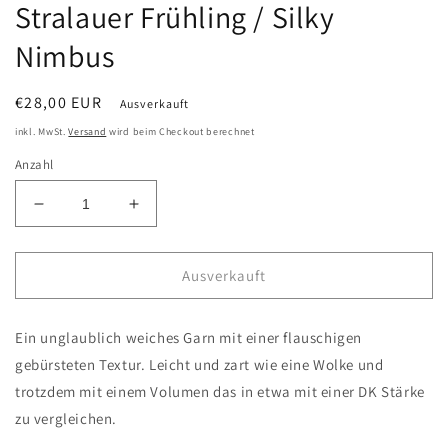
Stralauer Frühling / Silky
Nimbus
Normaler
€28,00 EUR
Ausverkauft
Preis
inkl. MwSt.
Versand
wird beim Checkout berechnet
Anzahl
Verringere
Erhöhe
die
die
Menge
Menge
für
für
Ausverkauft
Stralauer
Stralauer
Frühling
Frühling
Ein unglaublich weiches Garn mit einer flauschigen
/
/
Silky
Silky
gebürsteten Textur. Leicht und zart wie eine Wolke und
Nimbus
Nimbus
trotzdem mit einem Volumen das in etwa mit einer DK Stärke
zu vergleichen.