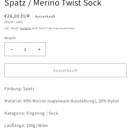
Spatz / Merino Twist Sock
Normaler
€26,00 EUR
Ausverkauft
GRUNDPREIS
PRO
Preis
€26,00
/
100G
inkl. MwSt.
Versand
wird beim Checkout berechnet
Anzahl
Verringere
Erhöhe
die
die
Menge
Menge
für
für
Ausverkauft
Spatz
Spatz
/
/
Färbung: Spatz
Merino
Merino
Twist
Twist
Material: 80% Merino (superwash Ausstattung), 20% Nylon
Sock
Sock
Kategorie: Fingering / Sock
Lauflänge: 100g/365m