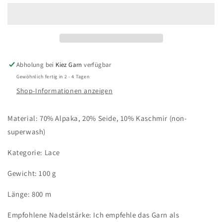
over
over
Berlin
Berlin
/
/
Soft
Soft
Lace
Lace
Abholung bei
Kiez Garn
verfügbar
Gewöhnlich fertig in 2 - 4 Tagen
Shop-Informationen anzeigen
Material: 70% Alpaka, 20% Seide, 10% Kaschmir (non-
superwash)
Kategorie: Lace
Gewicht: 100 g
Länge: 800 m
Empfohlene Nadelstärke: Ich empfehle das Garn als