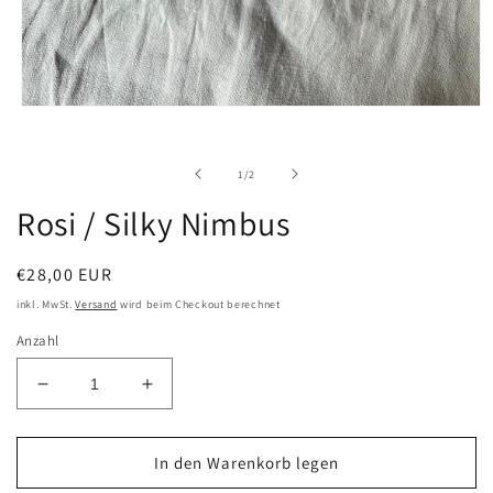
Medien
1
in
Modal
von
1
/
2
öffnen
Rosi / Silky Nimbus
Normaler
€28,00 EUR
Preis
inkl. MwSt.
Versand
wird beim Checkout berechnet
Anzahl
Verringere
Erhöhe
die
die
Menge
Menge
für
für
In den Warenkorb legen
Rosi
Rosi