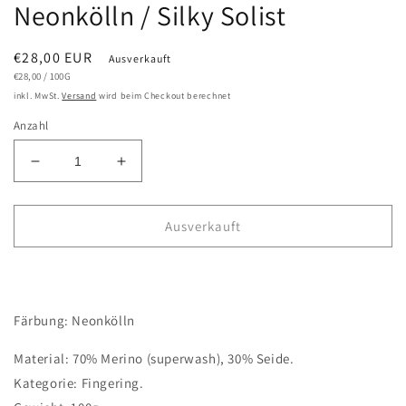
Neonkölln / Silky Solist
Normaler
€28,00 EUR
Ausverkauft
GRUNDPREIS
PRO
Preis
€28,00
/
100G
inkl. MwSt.
Versand
wird beim Checkout berechnet
Anzahl
Verringere
Erhöhe
die
die
Menge
Menge
für
für
Ausverkauft
Neonkölln
Neonkölln
/
/
Silky
Silky
Solist
Solist
Färbung: Neonkölln
Material: 70% Merino (superwash), 30% Seide.
Kategorie: Fingering.