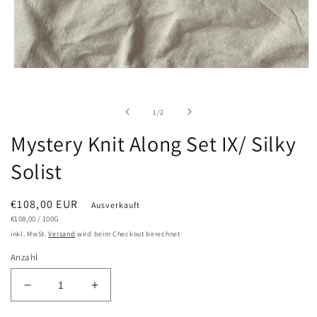
Medien
1
in
Modal
von
1
/
2
öffnen
Mystery Knit Along Set IX/ Silky
Solist
Normaler
€108,00 EUR
Ausverkauft
GRUNDPREIS
PRO
Preis
€108,00
/
100G
inkl. MwSt.
Versand
wird beim Checkout berechnet
Anzahl
Verringere
Erhöhe
die
die