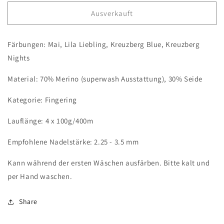
Menge
Menge
für
für
Ausverkauft
Mystery
Mystery
Knit
Knit
Färbungen: Mai, Lila Liebling, Kreuzberg Blue, Kreuzberg
Along
Along
Set
Set
Nights
IX/
IX/
Silky
Silky
Material: 70% Merino (superwash Ausstattung), 30% Seide
Solist
Solist
Kategorie: Fingering
Lauflänge: 4 x 100g/400m
Empfohlene Nadelstärke: 2.25 - 3.5 mm
Kann während der ersten Wäschen ausfärben. Bitte kalt und
per Hand waschen.
Share