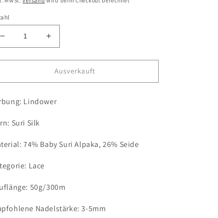
l. MwSt.
Versand
wird beim Checkout berechnet
zahl
Verringere
Erhöhe
die
die
Menge
Menge
für
für
Ausverkauft
Lindower
Lindower
/
/
rbung: Lindower
Suri
Suri
Silk
Silk
rn: Suri Silk
terial: 74% Baby Suri Alpaka, 26% Seide
tegorie: Lace
uflänge: 50g/300m
pfohlene Nadelstärke: 3-5mm