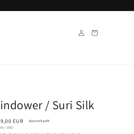
Einloggen
Warenkorb
indower / Suri Silk
ormaler
29,00 EUR
Ausverkauft
NDPREIS
PRO
,00
/
100G
eis