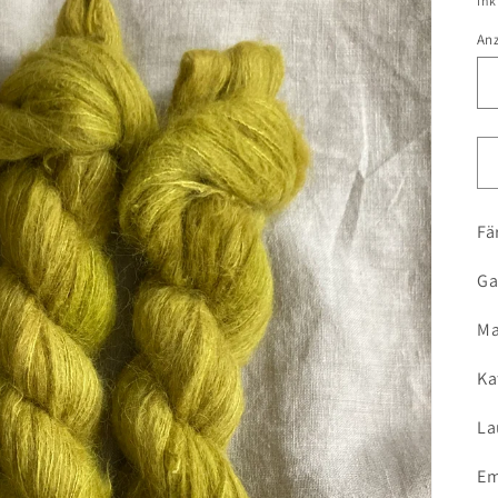
ink
An
Fä
Ga
Ma
Ka
La
Em