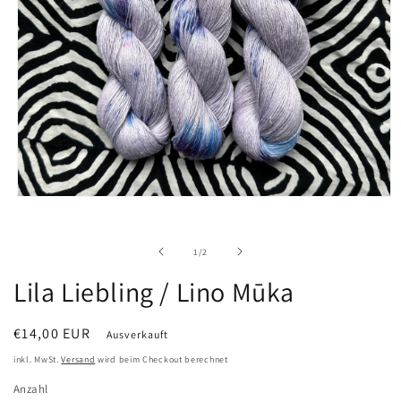
Medien
1
in
Modal
von
1
/
2
öffnen
Lila Liebling / Lino Mūka
Normaler
€14,00 EUR
Ausverkauft
Preis
inkl. MwSt.
Versand
wird beim Checkout berechnet
Anzahl