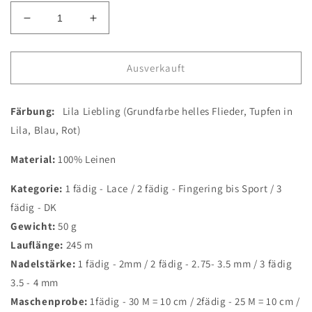
Verringere
Erhöhe
die
die
Menge
Menge
für
für
Ausverkauft
Lila
Lila
Liebling
Liebling
Färbung:
/
Lila Liebling (Grundfarbe helles Flieder, Tupfen in
/
Lino
Lino
Lila, Blau, Rot)
Mūka
Mūka
Material:
100% Leinen
Kategorie:
1 fädig - Lace / 2 fädig - Fingering bis Sport / 3
fädig - DK
Gewicht:
50 g
Lauflänge:
245 m
Nadelstärke:
1 fädig - 2mm / 2 fädig - 2.75- 3.5 mm / 3 fädig
3.5 - 4 mm
Maschenprobe:
1fädig - 30 M = 10 cm / 2fädig - 25 M = 10 cm /