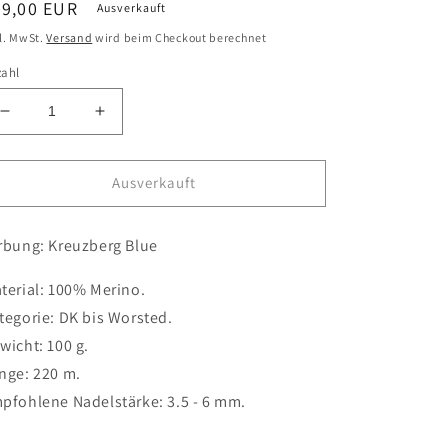
ormaler
29,00 EUR
Ausverkauft
eis
l. MwSt.
Versand
wird beim Checkout berechnet
zahl
Verringere
Erhöhe
die
die
Menge
Menge
für
für
Ausverkauft
Kreuzberg
Kreuzberg
Blue
Blue
rbung: Kreuzberg Blue
/
/
Merino
Merino
Bouclé
Bouclé
terial: 100% Merino.
tegorie: DK bis Worsted.
wicht: 100 g.
nge: 220 m.
pfohlene Nadelstärke: 3.5 - 6 mm.