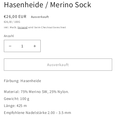
Hasenheide / Merino Sock
Normaler
€26,00 EUR
Ausverkauft
GRUNDPREIS
PRO
Preis
€26,00
/
100G
inkl. MwSt.
Versand
wird beim Checkout berechnet
Anzahl
Verringere
Erhöhe
die
die
Menge
Menge
für
für
Ausverkauft
Hasenheide
Hasenheide
/
/
Färbung: Hasenheide
Merino
Merino
Sock
Sock
Material: 75% Merino SW, 25% Nylon.
Gewicht: 100 g
Länge: 425 m
Empfohlene Nadelstärke 2.00 – 3.5 mm