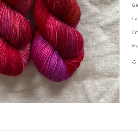
Ge
La
Em
Ma