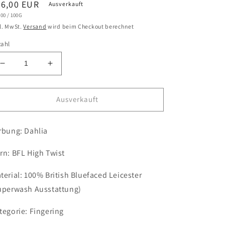
ormaler
26,00 EUR
Ausverkauft
NDPREIS
PRO
,00
/
100G
eis
l. MwSt.
Versand
wird beim Checkout berechnet
zahl
Verringere
Erhöhe
die
die
Menge
Menge
für
für
Ausverkauft
Dahlia
Dahlia
/
/
rbung: Dahlia
BFL
BFL
High
High
Twist
Twist
rn: BFL High Twist
terial: 100% British Bluefaced Leicester
uperwash Ausstattung)
tegorie: Fingering