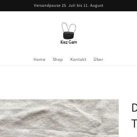
Versandpause 25. Juli bis 11. August
Home
Shop
Kontakt
Über
D
T