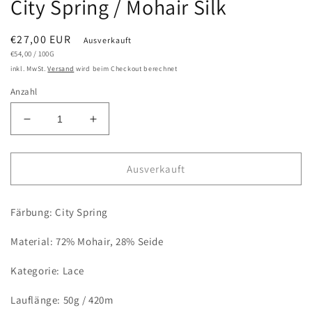
City Spring / Mohair Silk
Normaler
€27,00 EUR
Ausverkauft
GRUNDPREIS
PRO
Preis
€54,00
/
100G
inkl. MwSt.
Versand
wird beim Checkout berechnet
Anzahl
Verringere
Erhöhe
die
die
Menge
Menge
für
für
Ausverkauft
City
City
Spring
Spring
Färbung: City Spring
/
/
Mohair
Mohair
Material: 72% Mohair, 28% Seide
Silk
Silk
Kategorie: Lace
Lauflänge: 50g / 420m