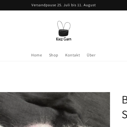
Versandpause 25. Juli bis 11. August
Home
Shop
Kontakt
Über
B
S