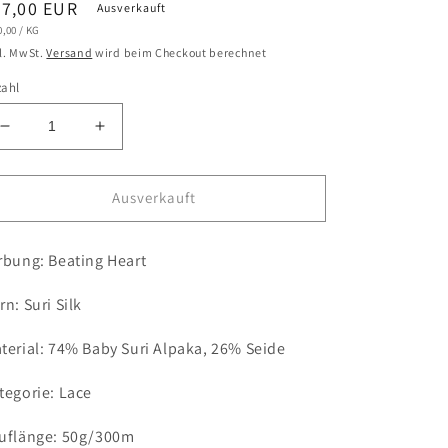
ormaler
27,00 EUR
Ausverkauft
NDPREIS
PRO
0,00
/
KG
eis
l. MwSt.
Versand
wird beim Checkout berechnet
zahl
Verringere
Erhöhe
die
die
Menge
Menge
für
für
Ausverkauft
Beating
Beating
Heart
Heart
rbung: Beating Heart
/
/
Suri
Suri
Silk
Silk
rn: Suri Silk
terial: 74% Baby Suri Alpaka, 26% Seide
tegorie: Lace
uflänge: 50g/300m