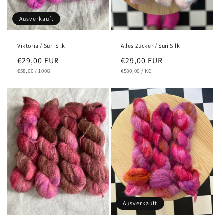
Ausverkauft
Viktoria / Suri Silk
Alles Zucker / Suri Silk
Normaler
€29,00 EUR
Normaler
€29,00 EUR
GRUNDPREIS
PRO
GRUNDPREIS
PRO
Preis
€58,00
/
100G
Preis
€580,00
/
KG
Ausverkauft