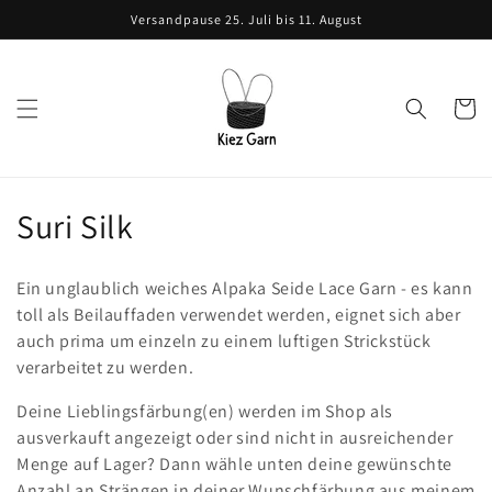
Direkt
Versandpause 25. Juli bis 11. August
zum
Inhalt
Warenko
K
Suri Silk
a
Ein unglaublich weiches Alpaka Seide Lace Garn - es kann
t
toll als Beilauffaden verwendet werden, eignet sich aber
auch prima um einzeln zu einem luftigen Strickstück
e
verarbeitet zu werden.
g
Deine Lieblingsfärbung(en) werden im Shop als
o
ausverkauft angezeigt oder sind nicht in ausreichender
Menge auf Lager? Dann wähle unten deine gewünschte
r
Anzahl an Strängen in deiner Wunschfärbung aus meinem