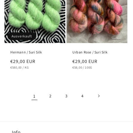
Ausverkauft
Hermann / Suri Silk
Urban Rose / Suri Silk
Normaler
€29,00 EUR
Normaler
€29,00 EUR
GRUNDPREIS
PRO
GRUNDPREIS
PRO
Preis
€580,00
/
KG
Preis
€58,00
/
100G
1
2
3
4
Info