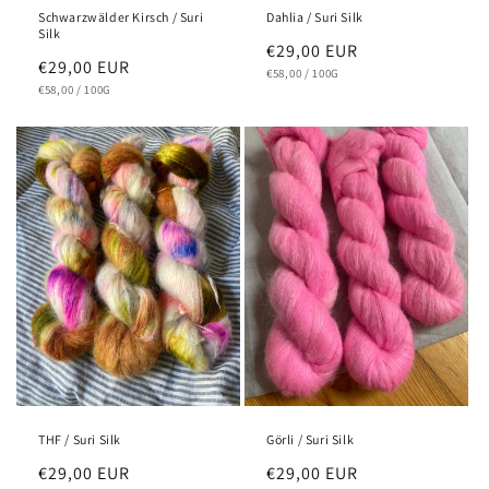
Schwarzwälder Kirsch / Suri
Dahlia / Suri Silk
Silk
Normaler
€29,00 EUR
Normaler
€29,00 EUR
GRUNDPREIS
PRO
Preis
€58,00
/
100G
GRUNDPREIS
PRO
Preis
€58,00
/
100G
THF / Suri Silk
Görli / Suri Silk
Normaler
€29,00 EUR
Normaler
€29,00 EUR