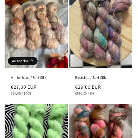
Ausverkauft
Hinterhaus / Suri Silk
Eastside / Suri Silk
Normaler
€27,00 EUR
Normaler
€29,00 EUR
GRUNDPREIS
PRO
GRUNDPREIS
PRO
Preis
€54,00
/
100G
Preis
€580,00
/
KG