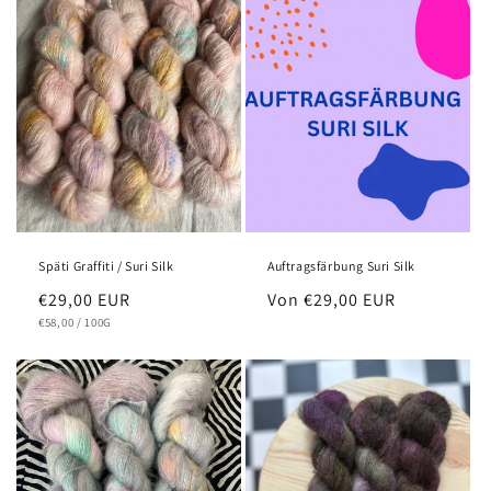
Späti Graffiti / Suri Silk
Auftragsfärbung Suri Silk
Normaler
€29,00 EUR
Normaler
Von €29,00 EUR
GRUNDPREIS
PRO
Preis
€58,00
/
100G
Preis