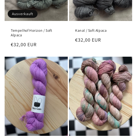
Ausverkauft
Tempelhof Horizon / Soft
Kanal / Soft Alpaca
Alpaca
Normaler
€32,00 EUR
Normaler
€32,00 EUR
Preis
Preis