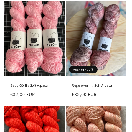
Ausverkauft
Baby Görli / Soft Alpaca
Regenwurm / Soft Alpaca
Normaler
€32,00 EUR
Normaler
€32,00 EUR
Preis
Preis