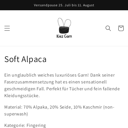
Direkt
Versandpause 25. Juli bis 11. August
zum
Inhalt
Warenko
K
Soft Alpaca
a
Ein unglaublich weiches luxuriöses Garn! Dank seiner
t
Faserzusammensetzung hat es einen sensationell
geschmeidigen Fall. Perfekt für Tücher und fein fallende
e
Kleidungsstücke.
g
Material: 70% Alpaka, 20% Seide, 10% Kaschmir (non-
o
superwash)
r
Kategorie: Fingering